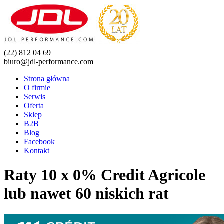
(22) 812 04 69
biuro@jdl-performance.com
Strona główna
O firmie
Serwis
Oferta
Sklep
B2B
Blog
Facebook
Kontakt
Raty 10 x 0% Credit Agricole
lub nawet 60 niskich rat