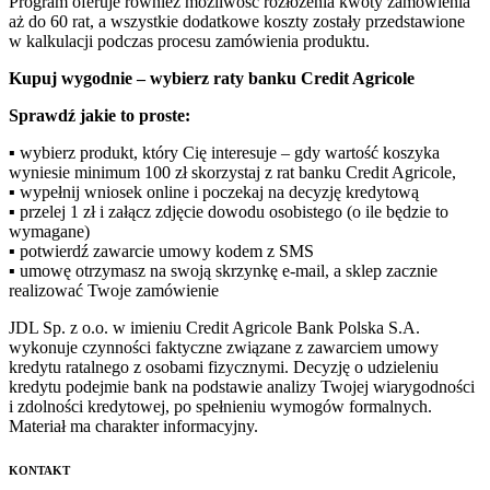
Program oferuje również możliwość rozłożenia kwoty zamówienia
aż do 60 rat, a wszystkie dodatkowe koszty zostały przedstawione
w kalkulacji podczas procesu zamówienia produktu.
Kupuj wygodnie – wybierz raty banku Credit Agricole
Sprawdź jakie to proste:
▪ wybierz produkt, który Cię interesuje – gdy wartość koszyka
wyniesie minimum 100 zł skorzystaj z rat banku Credit Agricole,
▪ wypełnij wniosek online i poczekaj na decyzję kredytową
▪ przelej 1 zł i załącz zdjęcie dowodu osobistego (o ile będzie to
wymagane)
▪ potwierdź zawarcie umowy kodem z SMS
▪ umowę otrzymasz na swoją skrzynkę e-mail, a sklep zacznie
realizować Twoje zamówienie
JDL Sp. z o.o. w imieniu Credit Agricole Bank Polska S.A.
wykonuje czynności faktyczne związane z zawarciem umowy
kredytu ratalnego z osobami fizycznymi. Decyzję o udzieleniu
kredytu podejmie bank na podstawie analizy Twojej wiarygodności
i zdolności kredytowej, po spełnieniu wymogów formalnych.
Materiał ma charakter informacyjny.
KONTAKT