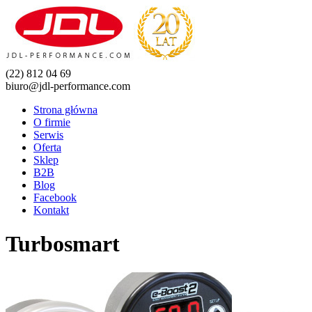
(22) 812 04 69
biuro@jdl-performance.com
Strona główna
O firmie
Serwis
Oferta
Sklep
B2B
Blog
Facebook
Kontakt
Turbosmart