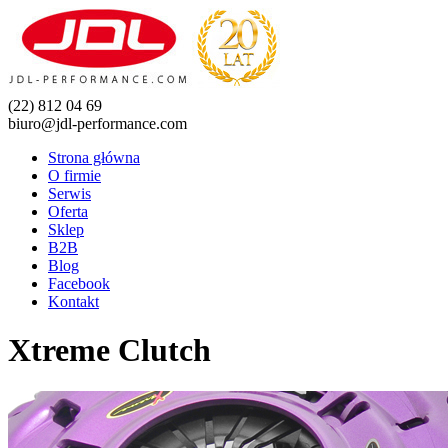
(22) 812 04 69
biuro@jdl-performance.com
Strona główna
O firmie
Serwis
Oferta
Sklep
B2B
Blog
Facebook
Kontakt
Xtreme Clutch