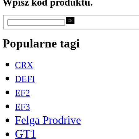
Wpisz kod produktu.
Popularne tagi
CRX
DEFI
EF2
EF3
Felga Prodrive
GT1