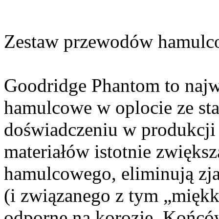
Zestaw przewodów hamulc
Goodridge Phantom to najw
hamulcowe w oplocie ze sta
doświadczeniu w produkcji 
materiałów istotnie zwięks
hamulcowego, eliminują zj
(i związanego z tym „miękk
odporne na korozję. Końc