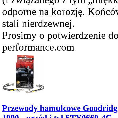
odporne na korozję. Końc
stali nierdzewnej.
Prosimy o potwierdzenie do
performance.com
Przewody hamulcowe Goodridge
1990 - przód i tył STY0660-4C