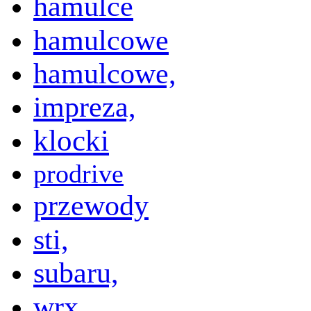
hamulce
hamulcowe
hamulcowe,
impreza,
klocki
prodrive
przewody
sti,
subaru,
wrx,