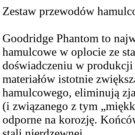
Zestaw przewodów hamulc
Goodridge Phantom to najw
hamulcowe w oplocie ze sta
doświadczeniu w produkcji 
materiałów istotnie zwięks
hamulcowego, eliminują zj
(i związanego z tym „miękk
odporne na korozję. Końc
stali nierdzewnej.