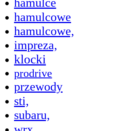
hamulce
hamulcowe
hamulcowe,
impreza,
klocki
prodrive
przewody
sti,
subaru,
wrx,