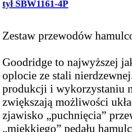
tył SBW1161-4P
Zestaw przewodów hamulc
Goodridge to najwyższej j
oplocie ze stali nierdzewne
produkcji i wykorzystaniu n
zwiększają możliwości ukł
zjawisko „puchnięcia” prz
„miękkiego” pedału hamulca