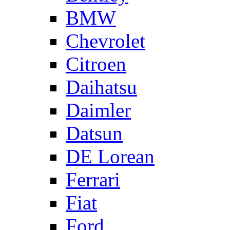
BMW
Chevrolet
Citroen
Daihatsu
Daimler
Datsun
DE Lorean
Ferrari
Fiat
Ford