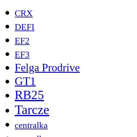
CRX
DEFI
EF2
EF3
Felga Prodrive
GT1
RB25
Tarcze
centralka