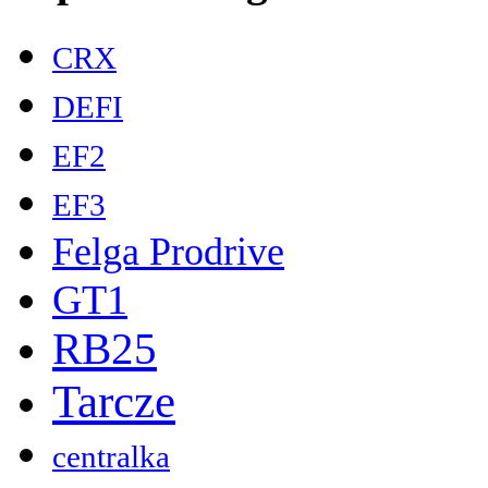
CRX
DEFI
EF2
EF3
Felga Prodrive
GT1
RB25
Tarcze
centralka