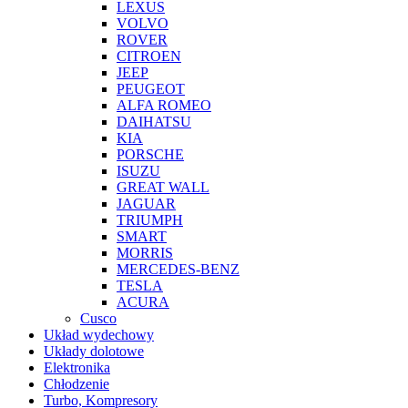
LEXUS
VOLVO
ROVER
CITROEN
JEEP
PEUGEOT
ALFA ROMEO
DAIHATSU
KIA
PORSCHE
ISUZU
GREAT WALL
JAGUAR
TRIUMPH
SMART
MORRIS
MERCEDES-BENZ
TESLA
ACURA
Cusco
Układ wydechowy
Układy dolotowe
Elektronika
Chłodzenie
Turbo, Kompresory