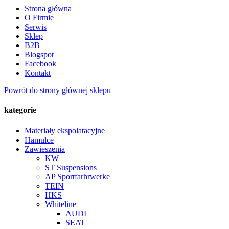
Strona główna
O Firmie
Serwis
Sklep
B2B
Blogspot
Facebook
Kontakt
Powrót do strony głównej sklepu
kategorie
Materiały ekspolatacyjne
Hamulce
Zawieszenia
KW
ST Suspensions
AP Sportfarhrwerke
TEIN
HKS
Whiteline
AUDI
SEAT