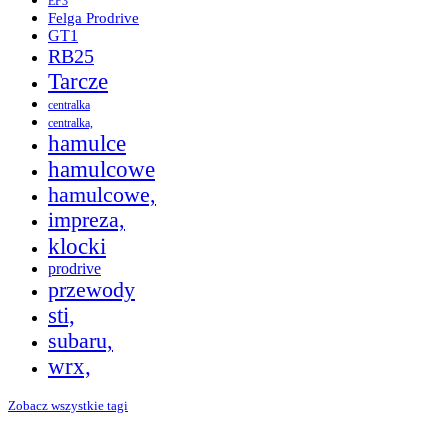
EF3
Felga Prodrive
GT1
RB25
Tarcze
centralka
centralka,
hamulce
hamulcowe
hamulcowe,
impreza,
klocki
prodrive
przewody
sti,
subaru,
wrx,
Zobacz wszystkie tagi