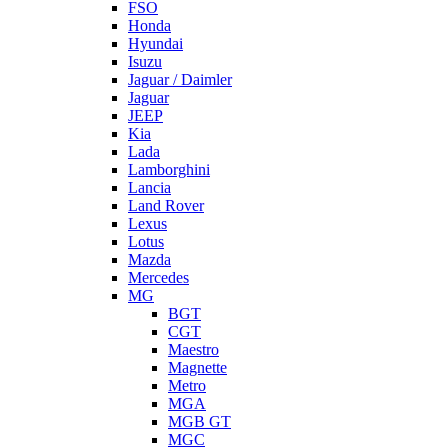
FSO
Honda
Hyundai
Isuzu
Jaguar / Daimler
Jaguar
JEEP
Kia
Lada
Lamborghini
Lancia
Land Rover
Lexus
Lotus
Mazda
Mercedes
MG
BGT
CGT
Maestro
Magnette
Metro
MGA
MGB GT
MGC