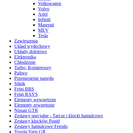
Volkswagen
Volvo
Ariel
Infiniti
Maserati
MEV
Tesla
Zawieszenia
Układ wydechowy
Układy dolotowe
Elektronika
Chłodzenie
Turbo, Kompresory
Paliwo
Przeniesienie napędu
Silnik
Felgi BBS
Felgi RAYS
Elementy wewnętrzne
Elementy zewnętrzne
Nissan GTR
Zestawy specjalne - Tarcze i klocki hamulcowe
Zestawy klocków Pagid
Zestawy hamulcowe Ferodo
Toyota Yaris GR