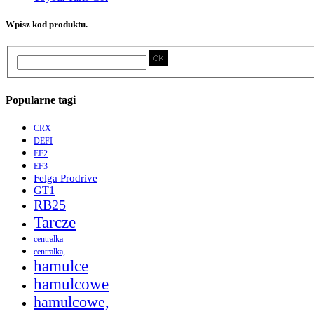
Wpisz kod produktu.
Popularne tagi
CRX
DEFI
EF2
EF3
Felga Prodrive
GT1
RB25
Tarcze
centralka
centralka,
hamulce
hamulcowe
hamulcowe,