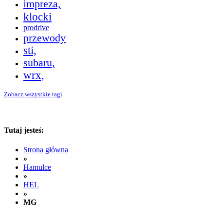
impreza,
klocki
prodrive
przewody
sti,
subaru,
wrx,
Zobacz wszystkie tagi
Tutaj jesteś:
Strona główna
»
Hamulce
»
HEL
»
MG