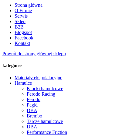
Strona główna
O Firmie
Serwis
Sklep
B2B
Blogspot
Facebook
Kontakt
Powrót do strony głównej sklepu
kategorie
Materiały ekspolatacyjne
Hamulce
Klocki hamulcowe
Ferodo Racing
Ferodo
Pagid
DBA
Brembo
Tarcze hamulcowe
DBA
Performance Friction