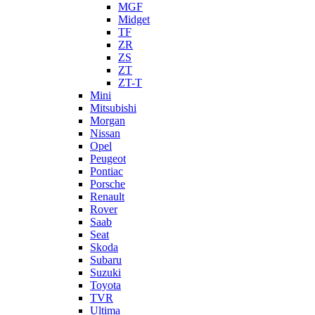
MGF
Midget
TF
ZR
ZS
ZT
ZT-T
Mini
Mitsubishi
Morgan
Nissan
Opel
Peugeot
Pontiac
Porsche
Renault
Rover
Saab
Seat
Skoda
Subaru
Suzuki
Toyota
TVR
Ultima