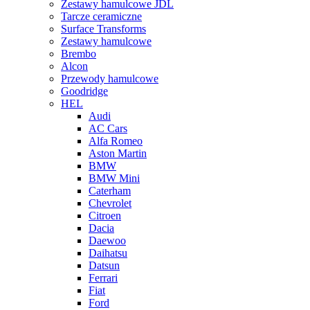
Zestawy hamulcowe JDL
Tarcze ceramiczne
Surface Transforms
Zestawy hamulcowe
Brembo
Alcon
Przewody hamulcowe
Goodridge
HEL
Audi
AC Cars
Alfa Romeo
Aston Martin
BMW
BMW Mini
Caterham
Chevrolet
Citroen
Dacia
Daewoo
Daihatsu
Datsun
Ferrari
Fiat
Ford