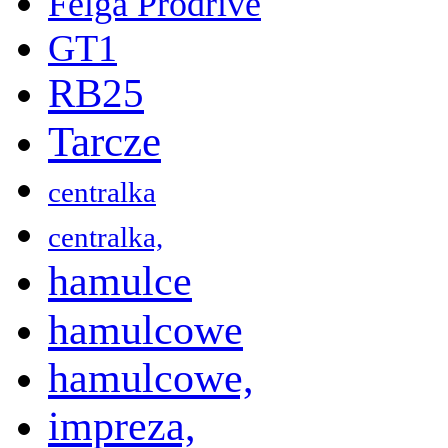
Felga Prodrive
GT1
RB25
Tarcze
centralka
centralka,
hamulce
hamulcowe
hamulcowe,
impreza,