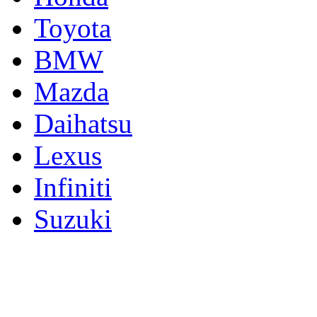
Toyota
BMW
Mazda
Daihatsu
Lexus
Infiniti
Suzuki