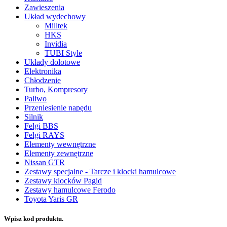
Zawieszenia
Układ wydechowy
Milltek
HKS
Invidia
TUBI Style
Układy dolotowe
Elektronika
Chłodzenie
Turbo, Kompresory
Paliwo
Przeniesienie napędu
Silnik
Felgi BBS
Felgi RAYS
Elementy wewnętrzne
Elementy zewnętrzne
Nissan GTR
Zestawy specjalne - Tarcze i klocki hamulcowe
Zestawy klocków Pagid
Zestawy hamulcowe Ferodo
Toyota Yaris GR
Wpisz kod produktu.