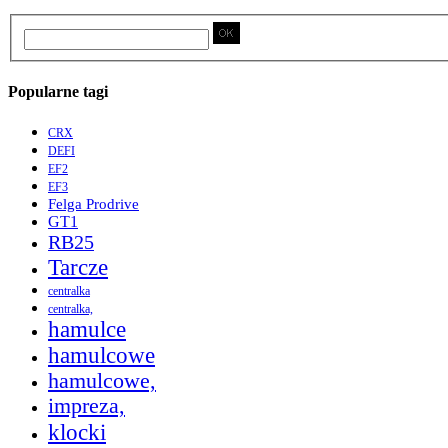
Popularne tagi
CRX
DEFI
EF2
EF3
Felga Prodrive
GT1
RB25
Tarcze
centralka
centralka,
hamulce
hamulcowe
hamulcowe,
impreza,
klocki