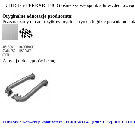
TUBI Style FERRARI F40 Głośniejsza wersja układu wydechowego -
Oryginalne adnotacje producenta:
Przeznaczony dla aut użytkowanych na rynkach gdzie posiadanie kata
Zapytaj o dostępność i cenę
TUBI Style Konwersja katalizatora - FERRARI F40 (1987-1992) - 010191110