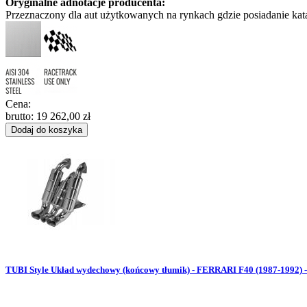
Oryginalne adnotacje producenta:
Przeznaczony dla aut użytkowanych na rynkach gdzie posiadanie kata
Cena:
brutto:
19 262,00 zł
Dodaj do koszyka
TUBI Style Układ wydechowy (końcowy tłumik) - FERRARI F40 (1987-1992) 