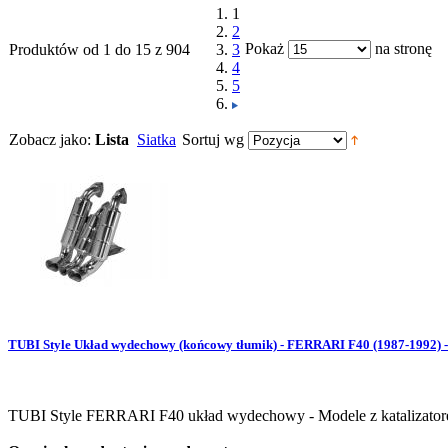
1
2
Pokaż
na stronę
Produktów od 1 do 15 z 904
3
4
5
Zobacz jako:
Lista
Siatka
Sortuj wg
TUBI Style Układ wydechowy (końcowy tłumik) - FERRARI F40 (1987-1992) 
TUBI Style FERRARI F40 układ wydechowy - Modele z katalizato