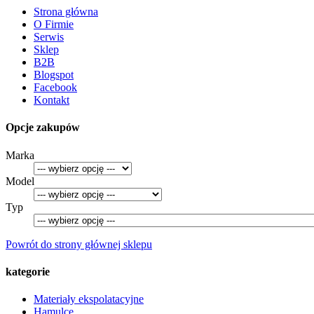
Strona główna
O Firmie
Serwis
Sklep
B2B
Blogspot
Facebook
Kontakt
Opcje zakupów
Marka
Model
Typ
Powrót do strony głównej sklepu
kategorie
Materiały ekspolatacyjne
Hamulce