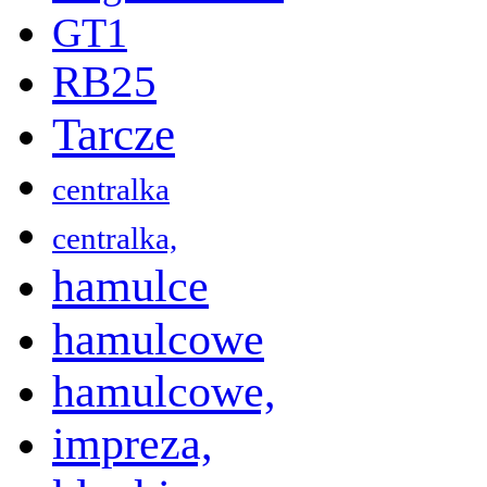
GT1
RB25
Tarcze
centralka
centralka,
hamulce
hamulcowe
hamulcowe,
impreza,