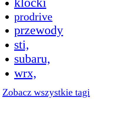
klocki
prodrive
przewody
sti,
subaru,
wrx,
Zobacz wszystkie tagi