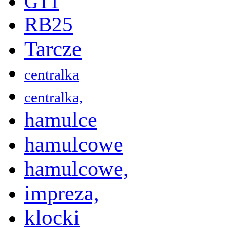
GT1
RB25
Tarcze
centralka
centralka,
hamulce
hamulcowe
hamulcowe,
impreza,
klocki