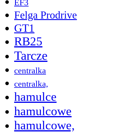
EF3
Felga Prodrive
GT1
RB25
Tarcze
centralka
centralka,
hamulce
hamulcowe
hamulcowe,