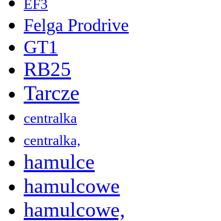
EF3
Felga Prodrive
GT1
RB25
Tarcze
centralka
centralka,
hamulce
hamulcowe
hamulcowe,