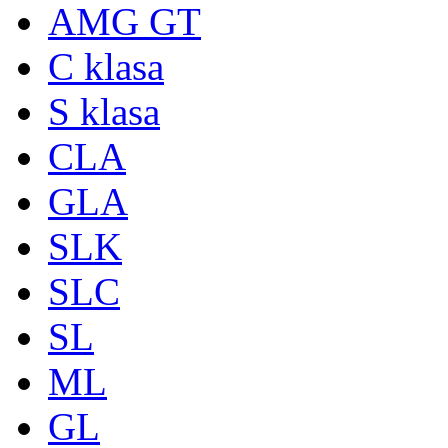
AMG GT
C klasa
S klasa
CLA
GLA
SLK
SLC
SL
ML
GL