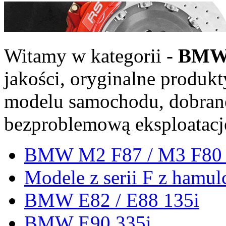
Witamy w kategorii -
BM
jakości, oryginalne produ
modelu samochodu, dobrane
bezproblemową eksploatacj
BMW M2 F87 / M3 F80 
Modele z serii F z hamu
BMW E82 / E88 135i
BMW E90 335i