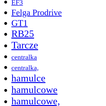
EF3
Felga Prodrive
GT1
RB25
Tarcze
centralka
centralka,
hamulce
hamulcowe
hamulcowe,