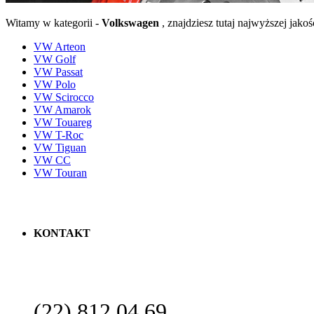
Witamy w kategorii -
Volkswagen
, znajdziesz tutaj najwyższej ja
VW Arteon
VW Golf
VW Passat
VW Polo
VW Scirocco
VW Amarok
VW Touareg
VW T-Roc
VW Tiguan
VW CC
VW Touran
KONTAKT
(22) 812 04 69