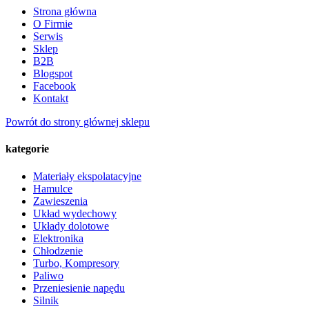
Strona główna
O Firmie
Serwis
Sklep
B2B
Blogspot
Facebook
Kontakt
Powrót do strony głównej sklepu
kategorie
Materiały ekspolatacyjne
Hamulce
Zawieszenia
Układ wydechowy
Układy dolotowe
Elektronika
Chłodzenie
Turbo, Kompresory
Paliwo
Przeniesienie napędu
Silnik