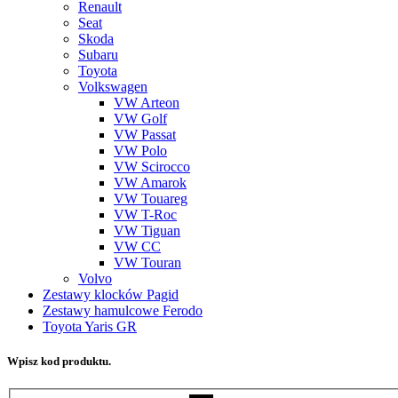
Renault
Seat
Skoda
Subaru
Toyota
Volkswagen
VW Arteon
VW Golf
VW Passat
VW Polo
VW Scirocco
VW Amarok
VW Touareg
VW T-Roc
VW Tiguan
VW CC
VW Touran
Volvo
Zestawy klocków Pagid
Zestawy hamulcowe Ferodo
Toyota Yaris GR
Wpisz kod produktu.