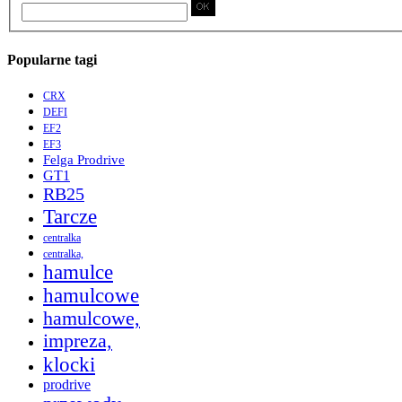
Popularne tagi
CRX
DEFI
EF2
EF3
Felga Prodrive
GT1
RB25
Tarcze
centralka
centralka,
hamulce
hamulcowe
hamulcowe,
impreza,
klocki
prodrive