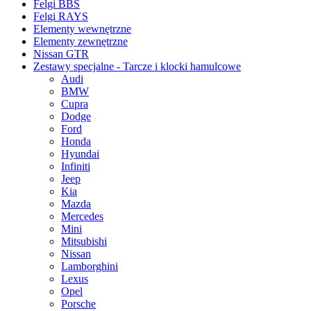
Felgi BBS
Felgi RAYS
Elementy wewnętrzne
Elementy zewnętrzne
Nissan GTR
Zestawy specjalne - Tarcze i klocki hamulcowe
Audi
BMW
Cupra
Dodge
Ford
Honda
Hyundai
Infiniti
Jeep
Kia
Mazda
Mercedes
Mini
Mitsubishi
Nissan
Lamborghini
Lexus
Opel
Porsche