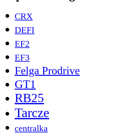
CRX
DEFI
EF2
EF3
Felga Prodrive
GT1
RB25
Tarcze
centralka