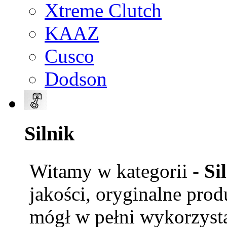
Xtreme Clutch
KAAZ
Cusco
Dodson
Silnik
Witamy w kategorii -
Si
jakości, oryginalne prod
mógł w pełni wykorzysta